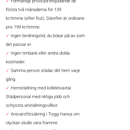
✓
Förmånligt prova-på-erbjudande de
första två månaderna för 139
kr/timme (efter Rut). Därefter är ordinarie
pris 199 kr/timme.
✓
Ingen bindningstid, du bokar på/av som
det passar er.
✓
Ingen timbank eller andra dolda
kostnader.
✓
Samma person städar ditt hem varje
gång.
✓
Hemstädning med kollektivavtal.
Städpersonal med riktiga jobb och
schyssta anställningsvillkor.
✓
Ansvarsförsäkring i Trygg Hansa om
olyckan skulle vara framme.