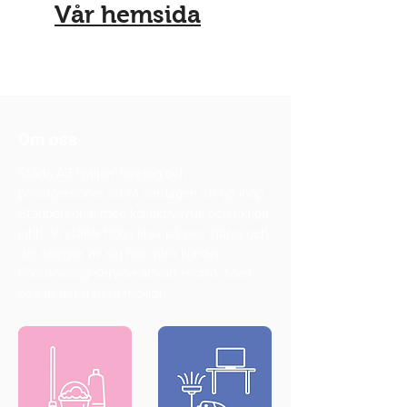
Vår hemsida
Om oss
Städo AB hjälper företag och
privatpersoner att få vardagen att gå ihop.
Städpersonal med kollektivavtal och riktiga
jobb. Vi ställer höga krav på oss själva och
det speglar av sig hos våra kunder.
Förstklassig service är vårt motto. Med
oss är det mesta möjligt.