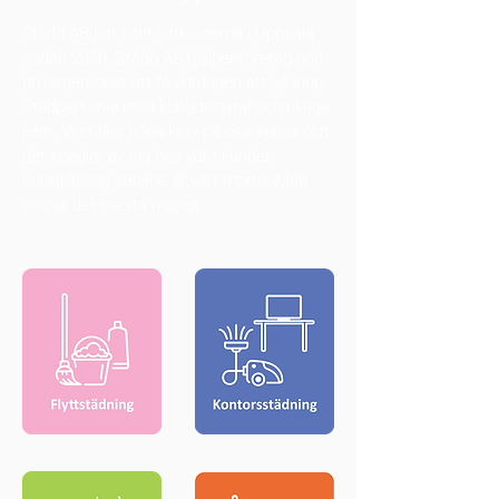
Städo AB har varit verksamma i Uppsala
sedan 2010. Städo AB hjälper företag och
privatpersoner att få vardagen att gå ihop.
Städpersonal med kollektivavtal och riktiga
jobb. Vi ställer höga krav på oss själva och
det speglar av sig hos våra kunder.
Förstklassig service är vårt motto. Med
oss är det mesta möjligt.