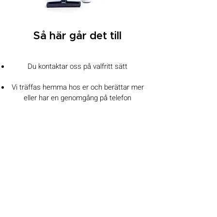
Så här går det till
Du kontaktar oss på valfritt sätt
Vi träffas hemma hos er och berättar mer
eller har en genomgång på telefon
Vi städar er bostad på den dag och tid vi
kommit överens om
LÄMNA INTRESSEANMÄLAN
JUST NU! PROVA-PÅ-
ERBJUDANDE FÖRSTA