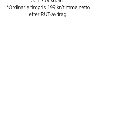
och Stockholm.
*Ordinarie timpris 199 kr/timme netto
efter RUT-avdrag.
Så här går det till
Du kontaktar oss på valfritt sätt
Vi träffas hemma hos er och berättar