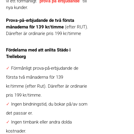
vi ett förmånligt
”prova på erbjudande”
till
nya kunder.
Prova-på-erbjudande de två första
månaderna för 139 kr/timme
(efter RUT).
Därefter är ordinarie pris 199 kr/timme
Fördelarna med att anlita Städo i
Trelleborg
✓
Förmånligt prova-på-erbjudande de
första två månaderna för 139
kr/timme (efter Rut). Därefter är ordinarie
pris 199 kr/timme.
✓
Ingen bindningstid, du bokar på/av som
det passar er.
✓
Ingen timbank eller andra dolda
kostnader.