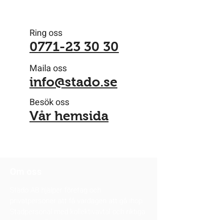
Ring oss
0771-23 30 30
Maila oss
info@stado.se
Besök oss
Vår hemsida
Om oss
Städo AB hjälper företag och
privatpersoner att få vardagen att gå ihop.
Städpersonal med kollektivavtal och riktiga