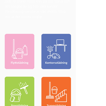
jobb. Vi ställer höga krav på oss själva och
det speglar av sig hos våra kunder.
Förstklassig service är vårt motto. Med
oss är det mesta möjligt.